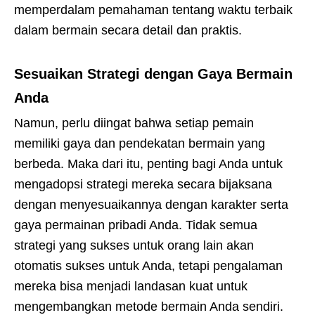
memperdalam pemahaman tentang waktu terbaik
dalam bermain secara detail dan praktis.
Sesuaikan Strategi dengan Gaya Bermain
Anda
Namun, perlu diingat bahwa setiap pemain
memiliki gaya dan pendekatan bermain yang
berbeda. Maka dari itu, penting bagi Anda untuk
mengadopsi strategi mereka secara bijaksana
dengan menyesuaikannya dengan karakter serta
gaya permainan pribadi Anda. Tidak semua
strategi yang sukses untuk orang lain akan
otomatis sukses untuk Anda, tetapi pengalaman
mereka bisa menjadi landasan kuat untuk
mengembangkan metode bermain Anda sendiri.