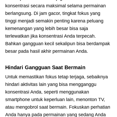
konsentrasi secara maksimal selama permainan
berlangsung. Di jam gacor, tingkat fokus yang
tinggi menjadi semakin penting karena peluang
kemenangan yang lebih besar bisa saja
terlewatkan jika konsentrasi Anda terpecah.
Bahkan gangguan kecil sekalipun bisa berdampak
besar pada hasil akhir permainan Anda.
Hindari Gangguan Saat Bermain
Untuk memastikan fokus tetap terjaga, sebaiknya
hindari aktivitas lain yang bisa mengganggu
konsentrasi Anda, seperti menggunakan
smartphone untuk keperluan lain, menonton TV,
atau mengobrol saat bermain. Fokuskan perhatian
Anda hanya pada permainan yang sedang Anda