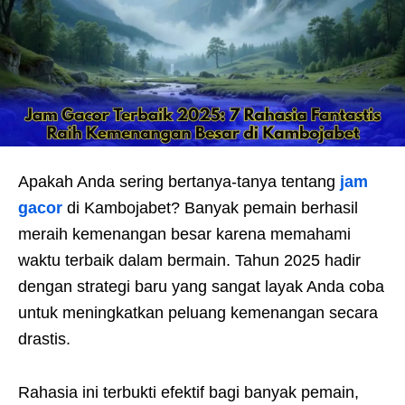
Apakah Anda sering bertanya-tanya tentang
jam
gacor
di Kambojabet? Banyak pemain berhasil
meraih kemenangan besar karena memahami
waktu terbaik dalam bermain. Tahun 2025 hadir
dengan strategi baru yang sangat layak Anda coba
untuk meningkatkan peluang kemenangan secara
drastis.
Rahasia ini terbukti efektif bagi banyak pemain,