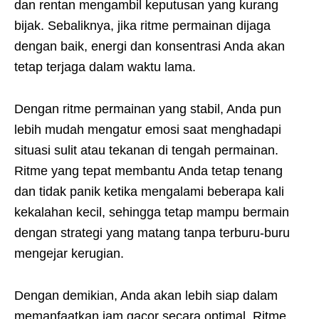
dan rentan mengambil keputusan yang kurang
bijak. Sebaliknya, jika ritme permainan dijaga
dengan baik, energi dan konsentrasi Anda akan
tetap terjaga dalam waktu lama.
Dengan ritme permainan yang stabil, Anda pun
lebih mudah mengatur emosi saat menghadapi
situasi sulit atau tekanan di tengah permainan.
Ritme yang tepat membantu Anda tetap tenang
dan tidak panik ketika mengalami beberapa kali
kekalahan kecil, sehingga tetap mampu bermain
dengan strategi yang matang tanpa terburu-buru
mengejar kerugian.
Dengan demikian, Anda akan lebih siap dalam
memanfaatkan jam gacor secara optimal. Ritme