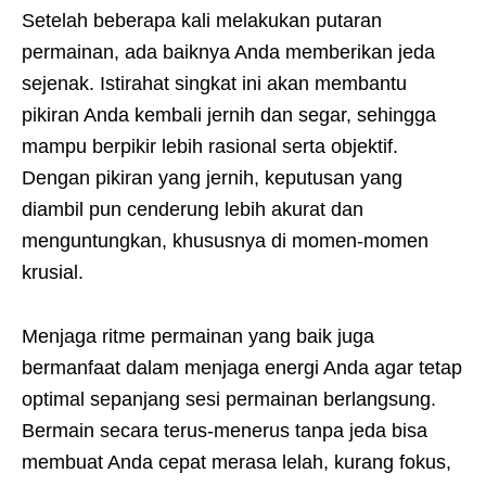
Setelah beberapa kali melakukan putaran
permainan, ada baiknya Anda memberikan jeda
sejenak. Istirahat singkat ini akan membantu
pikiran Anda kembali jernih dan segar, sehingga
mampu berpikir lebih rasional serta objektif.
Dengan pikiran yang jernih, keputusan yang
diambil pun cenderung lebih akurat dan
menguntungkan, khususnya di momen-momen
krusial.
Menjaga ritme permainan yang baik juga
bermanfaat dalam menjaga energi Anda agar tetap
optimal sepanjang sesi permainan berlangsung.
Bermain secara terus-menerus tanpa jeda bisa
membuat Anda cepat merasa lelah, kurang fokus,