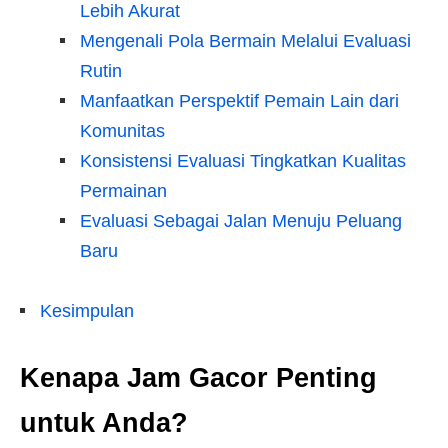
Lebih Akurat
Mengenali Pola Bermain Melalui Evaluasi
Rutin
Manfaatkan Perspektif Pemain Lain dari
Komunitas
Konsistensi Evaluasi Tingkatkan Kualitas
Permainan
Evaluasi Sebagai Jalan Menuju Peluang
Baru
Kesimpulan
Kenapa Jam Gacor Penting
untuk Anda?