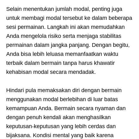
Selain menentukan jumlah modal, penting juga
untuk membagi modal tersebut ke dalam beberapa
sesi permainan. Langkah ini akan memudahkan
Anda mengelola risiko serta menjaga stabilitas
permainan dalam jangka panjang. Dengan begitu,
Anda bisa lebih leluasa memanfaatkan waktu
terbaik dalam bermain tanpa harus khawatir
kehabisan modal secara mendadak.
Hindari pula memaksakan diri dengan bermain
menggunakan modal berlebihan di luar batas
kemampuan Anda. Bermain secara nyaman dan
dengan penuh kendali akan menghasilkan
keputusan-keputusan yang lebih cerdas dan
bijaksana. Kondisi mental yang baik karena