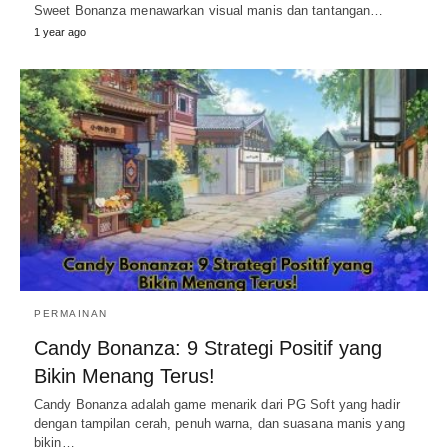
Sweet Bonanza menawarkan visual manis dan tantangan…
1 year ago
PERMAINAN
Candy Bonanza: 9 Strategi Positif yang
Bikin Menang Terus!
Candy Bonanza adalah game menarik dari PG Soft yang hadir
dengan tampilan cerah, penuh warna, dan suasana manis yang
bikin…