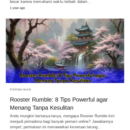
besar karena memahami waktu terbaik dalam…
1 year ago
PERMAINAN
Rooster Rumble: 8 Tips Powerful agar
Menang Tanpa Kesulitan
Anda mungkin bertanya-tanya, mengapa Rooster Rumble kini
menjadi primadona bagi banyak pemain online? Jawabannya
simpel; permainan ini menawarkan keseruan tarung…