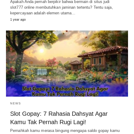
Apakah Anda pernah berpikir bahwa bermain di situs judi
slot777 online membutuhkan jaminan tertentu? Tentu saja,
kepercayaan adalah elemen utama…
1 year ago
NEWS
Slot Gopay: 7 Rahasia Dahsyat Agar
Kamu Tak Pernah Rugi Lagi!
Pernahkah kamu merasa bingung mengapa saldo gopay kamu