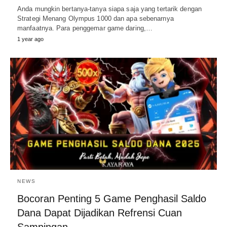
Anda mungkin bertanya-tanya siapa saja yang tertarik dengan
Strategi Menang Olympus 1000 dan apa sebenarnya
manfaatnya. Para penggemar game daring,…
1 year ago
NEWS
Bocoran Penting 5 Game Penghasil Saldo
Dana Dapat Dijadikan Refrensi Cuan