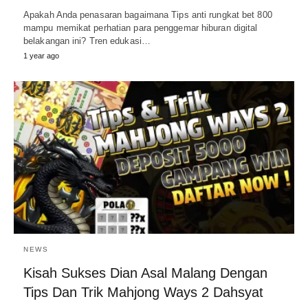
Apakah Anda penasaran bagaimana Tips anti rungkat bet 800
mampu memikat perhatian para penggemar hiburan digital
belakangan ini? Tren edukasi…
1 year ago
NEWS
Kisah Sukses Dian Asal Malang Dengan
Tips Dan Trik Mahjong Ways 2 Dahsyat