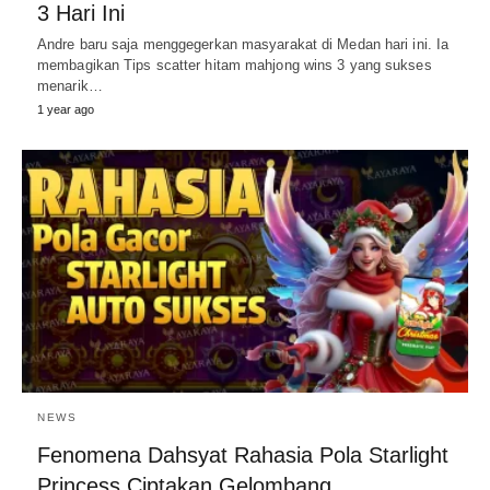
3 Hari Ini
Andre baru saja menggegerkan masyarakat di Medan hari ini. Ia
membagikan Tips scatter hitam mahjong wins 3 yang sukses
menarik…
1 year ago
NEWS
Fenomena Dahsyat Rahasia Pola Starlight
Princess Ciptakan Gelombang