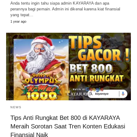
Anda tentu ingin tahu siapa admin KAYARAYA dan apa
perannya bagi pemain. Admin ini dikenal karena kiat finansial
yang tepat…
1 year ago
NEWS
Tips Anti Rungkat Bet 800 di KAYARAYA
Meraih Sorotan Saat Tren Konten Edukasi
Finansial Naik