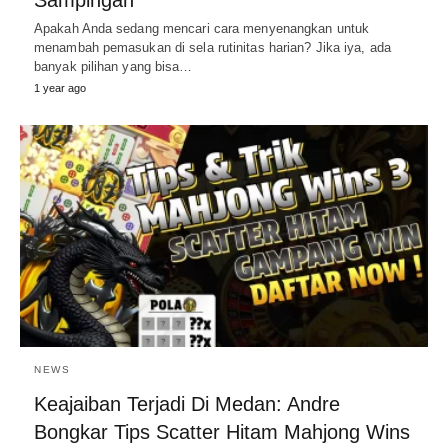
Sampingan
Apakah Anda sedang mencari cara menyenangkan untuk
menambah pemasukan di sela rutinitas harian? Jika iya, ada
banyak pilihan yang bisa…
1 year ago
NEWS
Keajaiban Terjadi Di Medan: Andre
Bongkar Tips Scatter Hitam Mahjong Wins