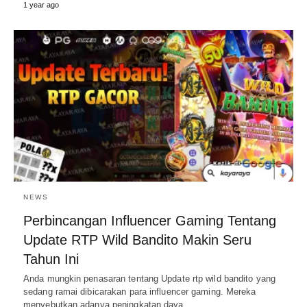
1 year ago
NEWS
Perbincangan Influencer Gaming Tentang
Update RTP Wild Bandito Makin Seru
Tahun Ini
Anda mungkin penasaran tentang Update rtp wild bandito yang
sedang ramai dibicarakan para influencer gaming. Mereka
menyebutkan adanya peningkatan daya…