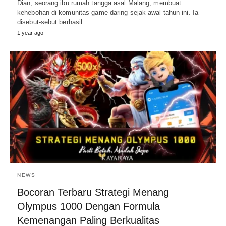
Dian, seorang ibu rumah tangga asal Malang, membuat
kehebohan di komunitas game daring sejak awal tahun ini. Ia
disebut-sebut berhasil…
1 year ago
NEWS
Bocoran Terbaru Strategi Menang
Olympus 1000 Dengan Formula
Kemenangan Paling Berkualitas