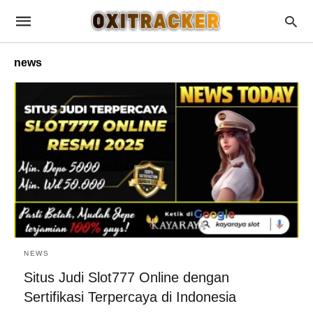
news
NEWS
Situs Judi Slot777 Online dengan
Sertifikasi Terpercaya di Indonesia