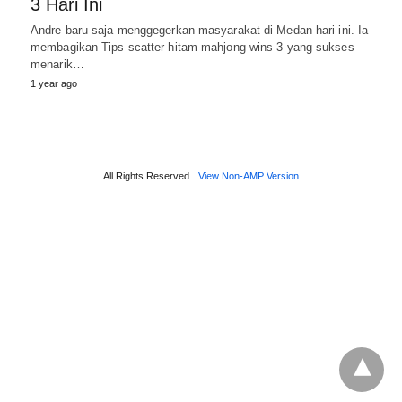
3 Hari Ini
Andre baru saja menggegerkan masyarakat di Medan hari ini. Ia
membagikan Tips scatter hitam mahjong wins 3 yang sukses
menarik…
1 year ago
All Rights Reserved
View Non-AMP Version